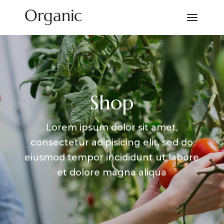
Shop
Lorem ipsum dolor sit amet,
consectetur adipisicing elit, sed do
eiusmod
tempor incididunt ut labore
et dolore magna aliqua